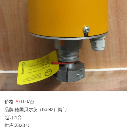
价格:
￥0.00
/台
品牌:德国贝尔茨（baelz）阀门
起订:1台
供应:2323台