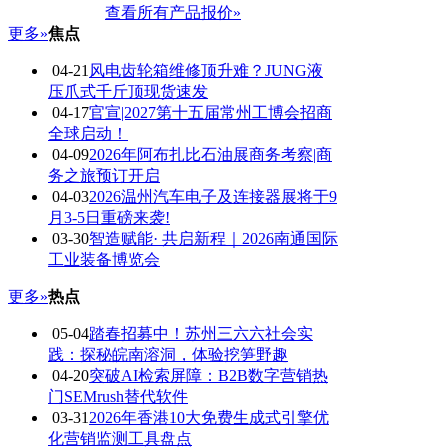
查看所有产品报价»
更多»
焦点
04-21
风电齿轮箱维修顶升难？JUNG液
压爪式千斤顶现货速发
04-17
官宣|2027第十五届常州工博会招商
全球启动！
04-09
2026年阿布扎比石油展商务考察|商
务之旅预订开启
04-03
2026温州汽车电子及连接器展将于9
月3-5日重磅来袭!
03-30
智造赋能· 共启新程｜2026南通国际
工业装备博览会
更多»
热点
05-04
踏春招募中！苏州三六六社会实
践：探秘皖南溶洞，体验挖笋野趣
04-20
突破AI检索屏障：B2B数字营销热
门SEMrush替代软件
03-31
2026年香港10大免费生成式引擎优
化营销监测工具盘点