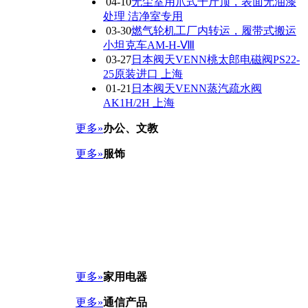
04-10
无尘室用爪式千斤顶，表面无油漆
处理 洁净室专用
03-30
燃气轮机工厂内转运，履带式搬运
小坦克车AM-H-Ⅷ
03-27
日本阀天VENN桃太郎电磁阀PS22-
25原装进口 上海
01-21
日本阀天VENN蒸汽疏水阀
AK1H/2H 上海
更多»
办公、文教
更多»
服饰
更多»
家用电器
更多»
通信产品