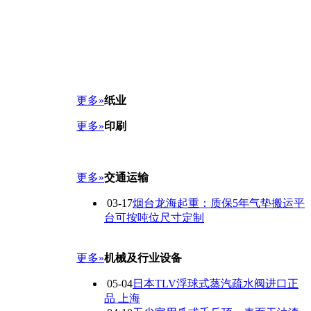
更多»
纸业
更多»
印刷
更多»
交通运输
03-17
烟台龙海起重：质保5年气垫搬运平
台可按吨位尺寸定制
更多»
机械及行业设备
05-04
日本TLV浮球式蒸汽疏水阀进口正
品 上海