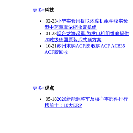
更多»
科技
02-23
小型实验用提取浓缩机组学校实验
型中药萃取浓缩收膏机组
01-28
烟台龙海起重:为发电机组维修提供
20吨级德国原装爪式顶方案
10-21
苏州求购ACF胶 收购ACF AC835
ACF胶回收
更多»
观点
05-18
2026新能源整车及核心零部件排行
榜前十：10大ERP