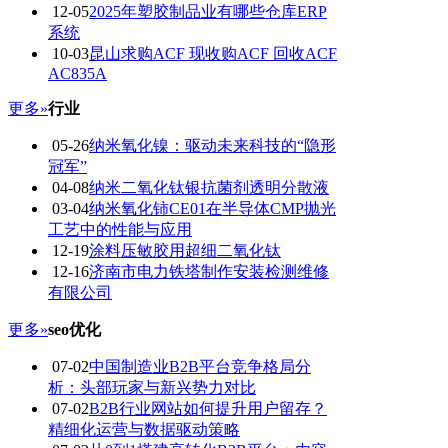
12-05
2025年塑胶制品业有哪些仓库ERP
系统
10-03
昆山求购ACF 现收购ACF 回收ACF
AC835A
更多»
行业
05-26
纳米氧化镍：驱动未来科技的“隐形
冠军”
04-08
纳米二氧化钛银抗菌剂透明分散液
03-04
纳米氧化铈CE01在半导体CMP抛光
工艺中的性能与应用
12-19
涂料压敏胶用超细二氧化钛
12-16
济南市电力铁塔制作安装检测维修
有限公司
更多»
seo优化
07-02
中国制造业B2B平台竞争格局分
析：头部玩家与新兴势力对比
07-02
B2B行业网站如何提升用户留存？
精细化运营与数据驱动策略