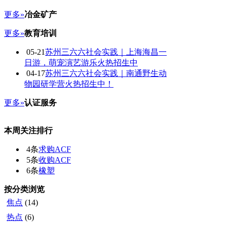
更多»
冶金矿产
更多»
教育培训
05-21
苏州三六六社会实践｜上海海昌一
日游，萌宠演艺游乐火热招生中
04-17
苏州三六六社会实践｜南通野生动
物园研学营火热招生中！
更多»
认证服务
本周关注排行
4条
求购ACF
5条
收购ACF
6条
橡塑
按分类浏览
焦点
(14)
热点
(6)