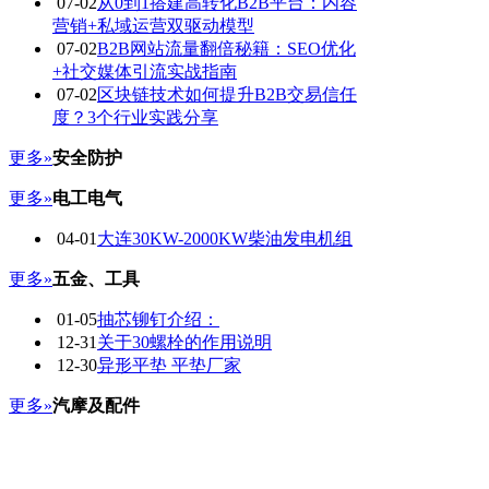
07-02
从0到1搭建高转化B2B平台：内容
营销+私域运营双驱动模型
07-02
B2B网站流量翻倍秘籍：SEO优化
+社交媒体引流实战指南
07-02
区块链技术如何提升B2B交易信任
度？3个行业实践分享
更多»
安全防护
更多»
电工电气
04-01
大连30KW-2000KW柴油发电机组
更多»
五金、工具
01-05
抽芯铆钉介绍：
12-31
关于30螺栓的作用说明
12-30
异形平垫 平垫厂家
更多»
汽摩及配件