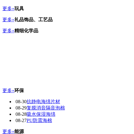
更多»
玩具
更多»
礼品饰品、工艺品
更多»
精细化学品
更多»
环保
08-30
抗静电海绵片材
08-29
复膜消音隔音泡棉
08-28
吸水保湿海绵
08-27
PU防震海棉
更多»
能源