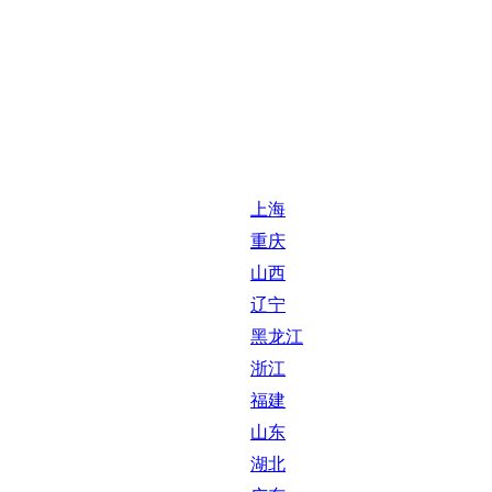
上海
重庆
山西
辽宁
黑龙江
浙江
福建
山东
湖北