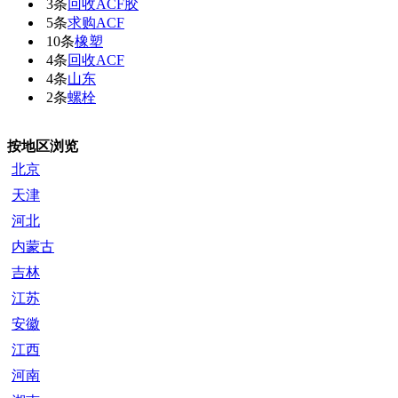
3条
回收ACF胶
5条
求购ACF
10条
橡塑
4条
回收ACF
4条
山东
2条
螺栓
按地区浏览
北京
天津
河北
内蒙古
吉林
江苏
安徽
江西
河南