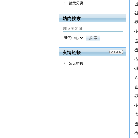
暂无分类
·
我
·
我
站内搜索
·
我
·
专
·
专
·
专
友情链接
·
专
暂无链接
·
现
·
A
·
求
·
我
·
专
·
专
·
专
·
专