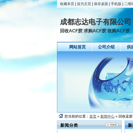
收藏本页
|
设为主页
|
保存桌面
|
手机版
|
二维
成都志达电子有限公司
回收ACF胶 求购ACF胶 收购ACF胶
网站首页
公司介绍
供
您当前的位置：
首页
»
新闻中心
» 回收蓝胶
新闻分类
新