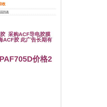
回收
返回列表
F胶 采购ACF导电胶膜
上海ACF胶 此广告长期有
 PAF705D价格2